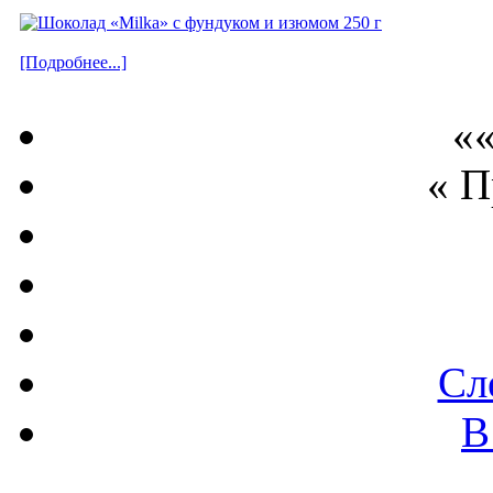
[Подробнее...]
««
« 
Сл
В